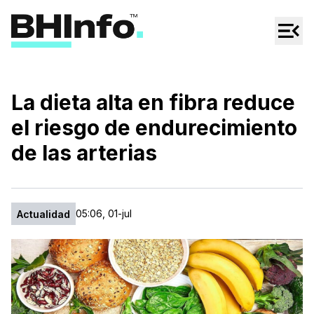
Cultura
Regionales
Cine/Series
La dieta alta en fibra reduce
Espectáculos
el riesgo de endurecimiento
Tecno
de las arterias
Mascotas
05:06, 01-jul
Actualidad