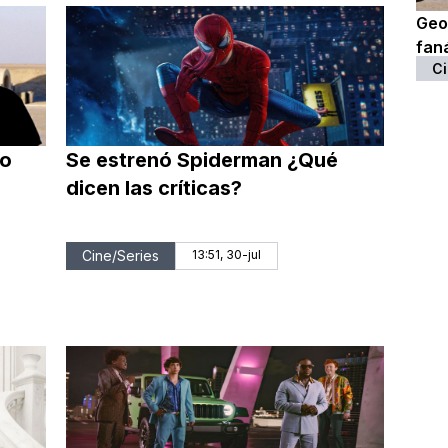
Geo
fan
Ci
eo
Se estrenó Spiderman ¿Qué
dicen las críticas?
Cine/Series
13:51, 30-jul