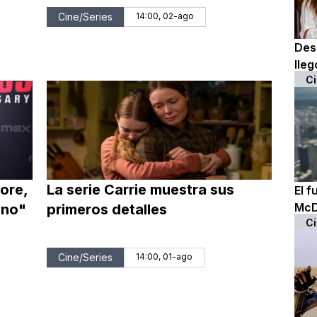
Cine/Series
14:00, 02-ago
Des
lleg
Ci
ore,
La serie Carrie muestra sus
El f
McD
ano"
primeros detalles
Ci
Cine/Series
14:00, 01-ago