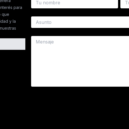
enera
interés para
o que
idad y la
nuestras