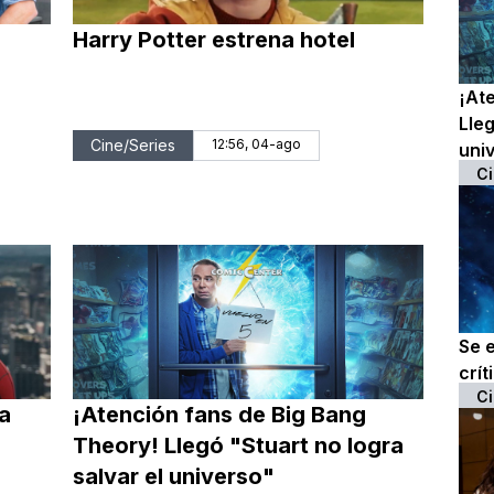
Harry Potter estrena hotel
¡At
Lleg
Cine/Series
12:56, 04-ago
uni
Ci
Se 
crít
Ci
 a
¡Atención fans de Big Bang
Theory! Llegó "Stuart no logra
salvar el universo"