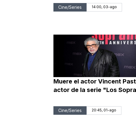
Cine/Series
14:00, 03-ago
Muere el actor Vincent Past
actor de la serie "Los Sopr
Cine/Series
20:45, 01-ago