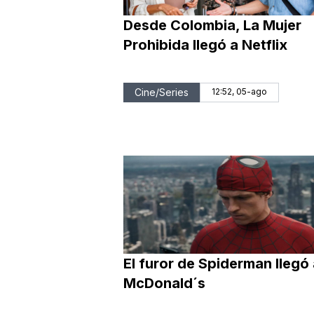
Desde Colombia, La Mujer
Prohibida llegó a Netflix
Cine/Series
12:52, 05-ago
El furor de Spiderman llegó
McDonald´s