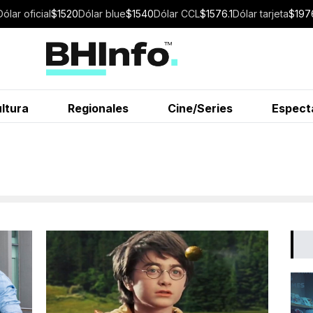
Dólar
oficial
$
1520
Dólar
blue
$
1540
Dólar
CCL
$
1576.1
Dólar
tarjeta
$
197
ltura
Regionales
Cine/Series
Espect