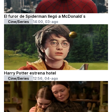
El furor de Spiderman llegó a McDonald´s
Cine/Series
14:00, 03-ago
Harry Potter estrena hotel
Cine/Series
12:56, 04-ago