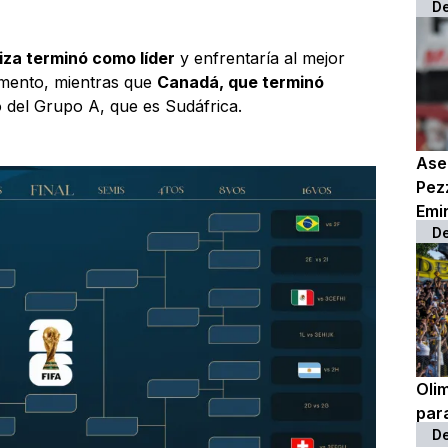
D
iza terminó como líder
y enfrentaría al mejor
omento, mientras que
Canadá, que terminó
o del Grupo A, que es Sudáfrica.
Ase
Pez
Emi
D
Olim
para
D