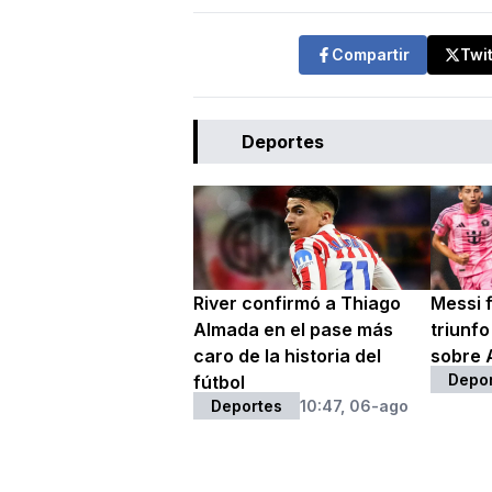
Compartir
Twi
Deportes
River confirmó a Thiago
Messi f
Almada en el pase más
triunfo
caro de la historia del
sobre A
Depo
fútbol
Deportes
10:47, 06-ago