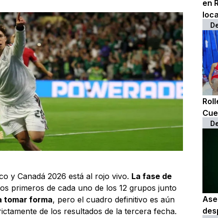
en 
loca
D
Rol
Cue
D
co y Canadá 2026 está al rojo vivo.
La fase de
 dos primeros de cada uno de los 12 grupos junto
Ase
a tomar forma
, pero el cuadro definitivo es aún
des
tamente de los resultados de la tercera fecha.