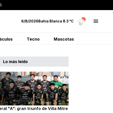
6
6/8/2026
Bahía Blanca
8.3
℃
áculos
Tecno
Mascotas
Lo más leído
ral "A": gran triunfo de Villa Mitre