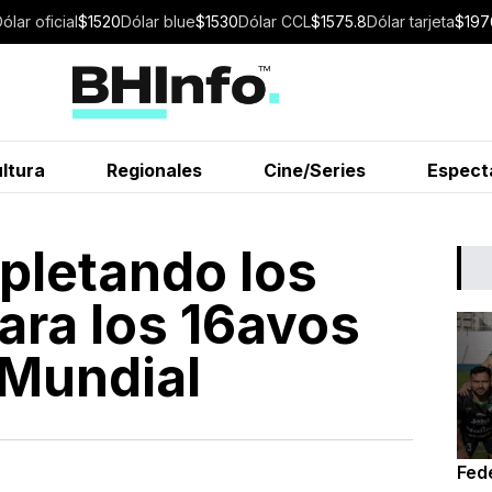
Dólar
oficial
$
1520
Dólar
blue
$
1530
Dólar
CCL
$
1575.8
Dólar
tarjeta
$
197
ltura
Regionales
Cine/Series
Espect
pletando los
para los 16avos
l Mundial
Fede