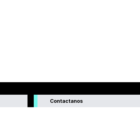
Contactanos
enera
interés para
o que
idad y la