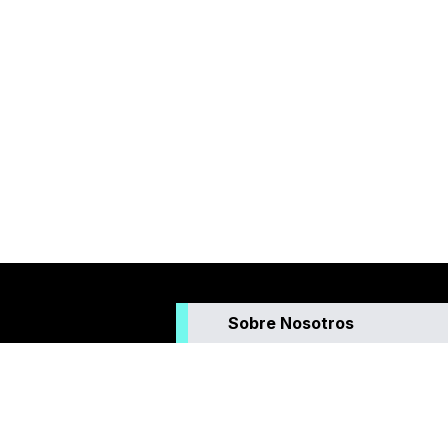
Sobre Nosotros
Somos un medio de comunicación que g
contenidos sobre actualidad y temas de 
todas las edades. Tenemos pasión por l
hacemos, trabajamos utilizando la creativ