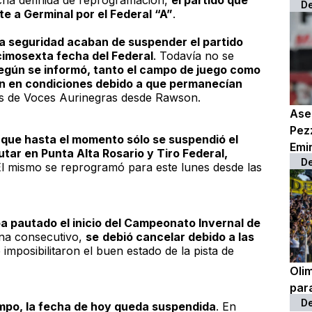
echa definida de reprogramación,
el partido que
D
e a Germinal por el Federal “A”
.
a seguridad acaban de suspender el partido
cimosexta fecha del Federal
. Todavía no se
egún se informó, tanto el campo de juego como
ban en condiciones debido a que permanecían
as de
Voces Aurinegras
desde Rawson.
Ase
Pez
có que hasta el momento sólo se suspendió el
Emi
utar en Punta Alta Rosario y Tiro Federal,
D
El mismo se reprogramó para este lunes desde las
a pautado el inicio del Campeonato Invernal de
ana consecutivo,
se
debió cancelar debido a las
 imposibilitaron el buen estado de la pista de
Olim
para
D
empo, la fecha de hoy queda suspendida
. En