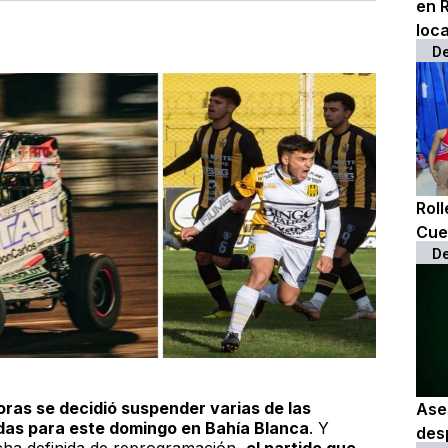
en 
loca
D
Rol
Cue
D
horas se decidió suspender varias de las
Ase
das para este domingo en Bahía Blanca
. Y
des