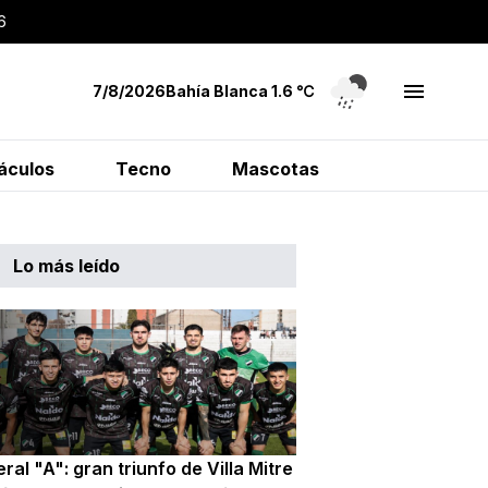
6
7/8/2026
Bahía Blanca
1.6
℃
áculos
Tecno
Mascotas
Lo más leído
ral "A": gran triunfo de Villa Mitre