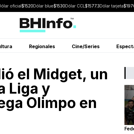
Dólar
oficial
$
1520
Dólar
blue
$
1530
Dólar
CCL
$
1577.3
Dólar
tarjeta
$
197
ltura
Regionales
Cine/Series
Espect
ó el Midget, un
a Liga y
ega Olimpo en
Fede