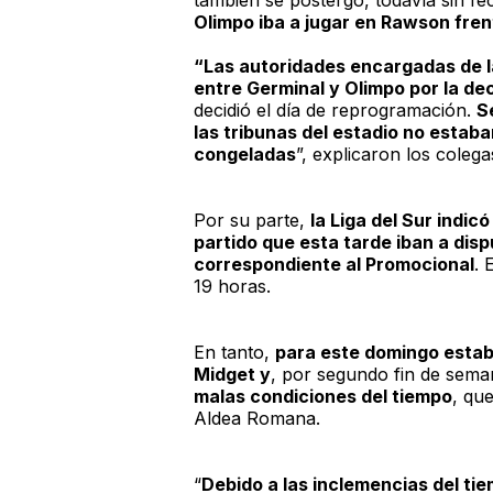
también se postergó, todavía sin f
Olimpo iba a jugar en Rawson frent
“Las autoridades encargadas de l
entre Germinal y Olimpo por la de
decidió el día de reprogramación.
S
las tribunas del estadio no esta
congeladas
”, explicaron los coleg
Por su parte,
la Liga del Sur indi
partido que esta tarde iban a disp
correspondiente al Promocional
. 
19 horas.
En tanto,
para este domingo estab
Midget y
, por segundo fin de sem
malas condiciones del tiempo
, que
Aldea Romana.
“
Debido a las inclemencias del ti