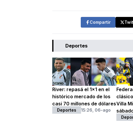
Compartir
Twi
Deportes
River: repasá el 1x1 en el
Federal
histórico mercado de los
clásic
casi 70 millones de dólares
Villa M
Deportes
15:26, 06-ago
sábad
Depo