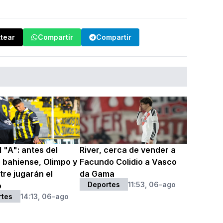
ttear
Compartir
Compartir
 "A": antes del
River, cerca de vender a
o bahiense, Olimpo y
Facundo Colidio a Vasco
itre jugarán el
da Gama
Deportes
11:53, 06-ago
o
rtes
14:13, 06-ago