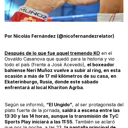
Por Nicolás Fernández (@nicofernandezrelator)
Después de lo que fue aquel tremendo KO
en el
Osvaldo Casanova
que quedó para la historia y vio
todo el país (frente a José Acevedo),
el boxeador
bahiense Neri Muñoz vuelve a subir al ring, en esta
ocasión a más de 17 mil kilómetros de su casa, en
Ekaterinburgo, Rusia, donde este sábado
enfrentará al local Khariton Agrba
.
Según se informó,
“El Ungido”
, al ser protagonista del
plato fuerte
de la jornada,
saldrá a escena entre las
13:30 y las 14 horas, aunque la transmisión de
TyC
Sports Play
iniciará a las 11:55
. También se aclaró
que por la noche, a las 23,
la pantalla principal de