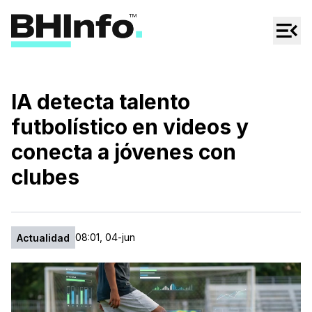
Cultura
Regionales
Cine/Series
IA detecta talento
Espectáculos
futbolístico en videos y
Tecno
conecta a jóvenes con
Mascotas
clubes
08:01, 04-jun
Actualidad