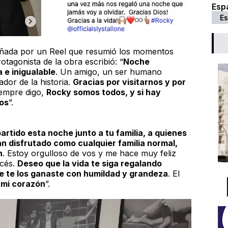
Esp
Es
añada por un Reel que resumió los momentos
otagonista de la obra escribió: “
Noche
 e inigualable
. Un amigo, un ser humano
dor de la historia.
Gracias por visitarnos y por
empre digo,
Rocky
somos todos, y si hay
vos
”.
rtido esta noche junto a tu familia, a quienes
n disfrutado como cualquier familia normal,
n
. Estoy orgulloso de vos y me hace muy feliz
ecés.
Deseo que la vida te siga regalando
 te los ganaste con humildad y grandeza
. El
 mi corazón
”.