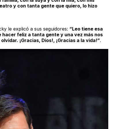
 familia, con la suya y con la mía, con mis
atro y con tanta gente que quiero, lo hizo
cky
le explicó a sus seguidores:
“Leo tiene esa
 hacer feliz a tanta gente y una vez más nos
lvidar. ¡Gracias, Dios!, ¡Gracias a la vida!”
.