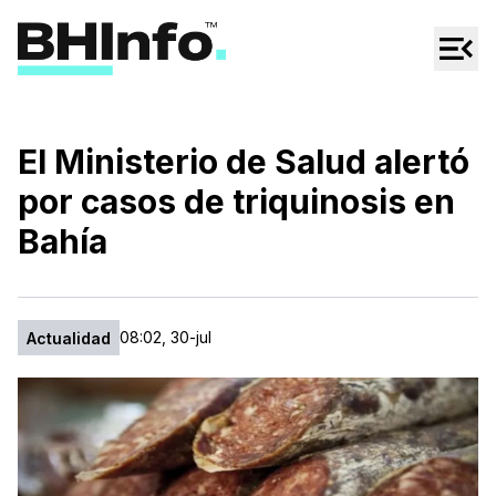
Cultura
Regionales
Cine/Series
El Ministerio de Salud alertó
Espectáculos
por casos de triquinosis en
Tecno
Bahía
Mascotas
08:02, 30-jul
Actualidad