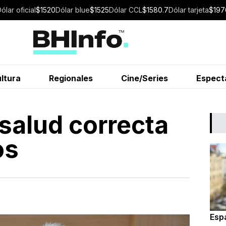
Dólar
oficial
$
1520
Dólar
blue
$
1525
Dólar
CCL
$
1580.7
Dólar
tarjeta
$
197
ltura
Regionales
Cine/Series
Espect
 salud correcta
os
Espa