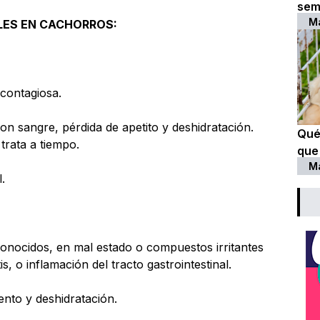
sem
M
LES EN CACHORROS:
 contagiosa.
on sangre, pérdida de apetito y deshidratación.
Qué
trata a tiempo.
que
M
.
onocidos, en mal estado o compuestos irritantes
s, o inflamación del tracto gastrointestinal.
ento y deshidratación.