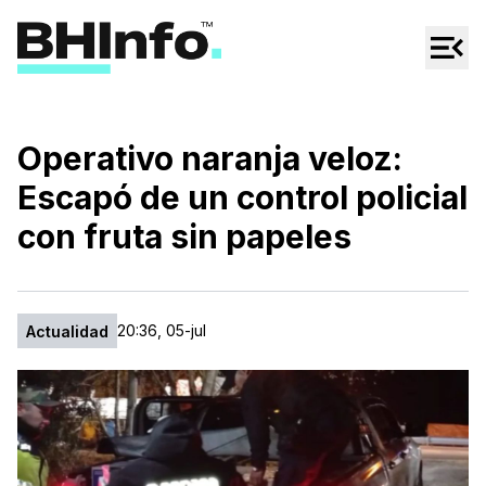
Cultura
Regionales
Cine/Series
Operativo naranja veloz:
Espectáculos
Escapó de un control policial
Tecno
con fruta sin papeles
Mascotas
20:36, 05-jul
Actualidad