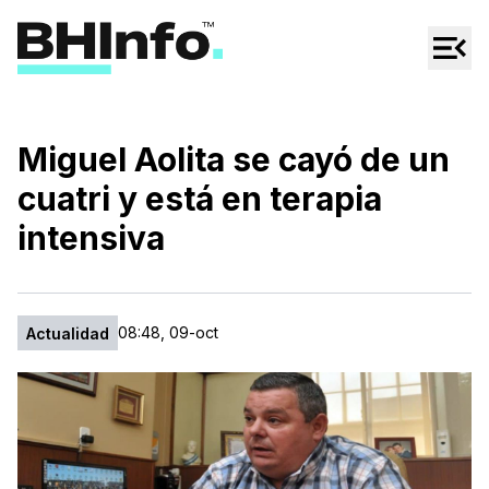
Cultura
Regionales
Cine/Series
Miguel Aolita se cayó de un
Espectáculos
cuatri y está en terapia
Tecno
intensiva
Mascotas
08:48, 09-oct
Actualidad