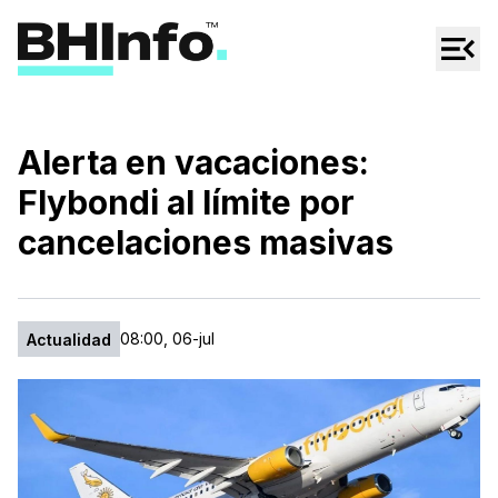
Cultura
Regionales
Cine/Series
Alerta en vacaciones:
Espectáculos
Flybondi al límite por
Tecno
cancelaciones masivas
Mascotas
08:00, 06-jul
Actualidad