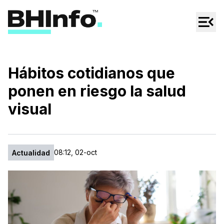
Cultura
Regionales
Cine/Series
Hábitos cotidianos que
Espectáculos
ponen en riesgo la salud
Tecno
visual
Mascotas
08:12, 02-oct
Actualidad