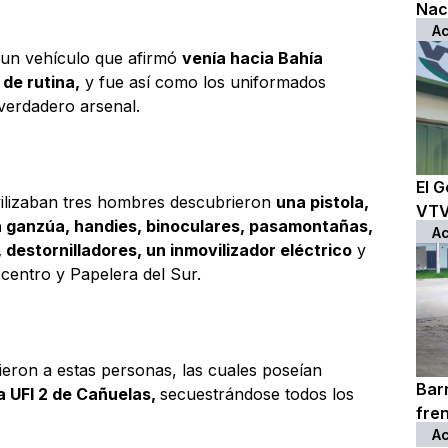
Nac
Ac
, un vehículo que afirmó
venía hacia Bahía
de rutina,
y fue así como los uniformados
verdadero arsenal.
El G
vilizaban tres hombres descubrieron
una pistola,
VTV 
na ganzúa, handies, binoculares, pasamontañas,
Ac
, destornilladores, un inmovilizador eléctrico
y
entro y Papelera del Sur.
eron a estas personas, las cuales poseían
Bar
a UFI 2 de Cañuelas,
secuestrándose todos los
fre
Ac