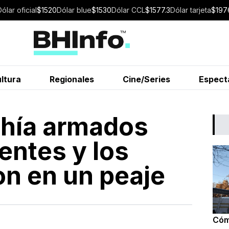
Dólar
oficial
$
1520
Dólar
blue
$
1530
Dólar
CCL
$
1577.3
Dólar
tarjeta
$
197
ltura
Regionales
Cine/Series
Espect
ahía armados
ientes y los
on en un peaje
Cóm