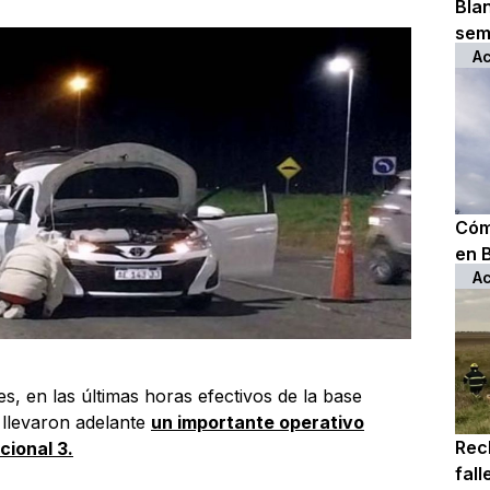
Bla
sem
Ac
Cóm
en 
Ac
, en las últimas horas efectivos de la base
llevaron adelante
un importante operativo
Rec
cional 3.
fall