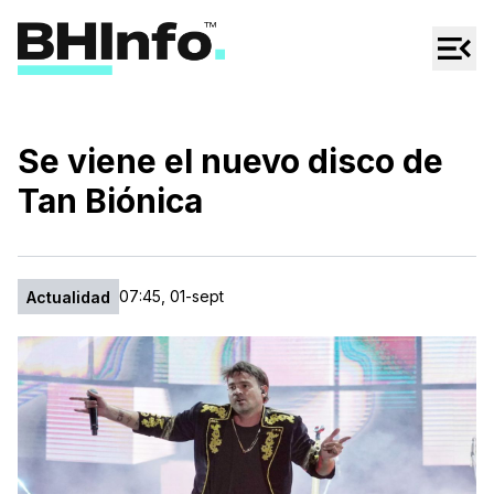
Cultura
Regionales
Cine/Series
Se viene el nuevo disco de
Espectáculos
Tan Biónica
Tecno
Mascotas
07:45, 01-sept
Actualidad