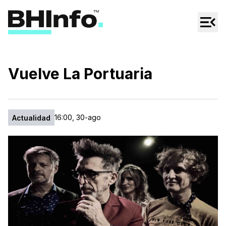
Cultura
Regionales
Cine/Series
Vuelve La Portuaria
Espectáculos
Tecno
16:00, 30-ago
Actualidad
Mascotas