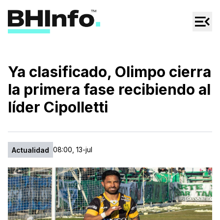
Cultura
Regionales
Cine/Series
Ya clasificado, Olimpo cierra
Espectáculos
la primera fase recibiendo al
Tecno
líder Cipolletti
Mascotas
08:00, 13-jul
Actualidad