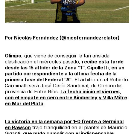
Por Nicolás Fernández (@nicofernandezrelator)
Olimpo
, que viene de conseguir la tan ansiada
clasificación el miércoles pasado,
recibe esta tarde
desde las 15 al líder de la Zona “
1”
, Cipolletti, en un
partido correspondiente a la última fecha de la
primera fase del Federal “A”
. El árbitro en el
Roberto
Carminatti
será José Darío Sandoval, de Concordia,
provincia de Entre Ríos.
La fecha inició el viernes,
con el empate en cero entre Kimberley y Villa Mitre
en Mar del Plata
.
La victoria en la semana por 1-0 frente a Germinal
en Rawson
trajo tranquilidad en el plantel de Mauricio
Giganti,
que pudo cumplir con el indispensable