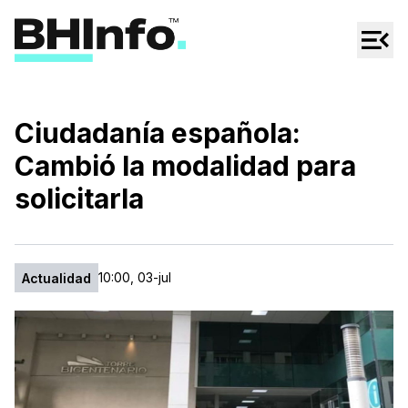
Cultura
Regionales
Cine/Series
Ciudadanía española:
Espectáculos
Cambió la modalidad para
Tecno
solicitarla
Mascotas
10:00, 03-jul
Actualidad