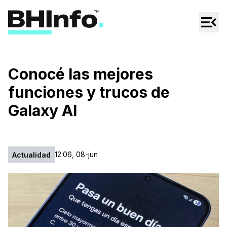
Cultura
Regionales
Cine/Series
Conocé las mejores
Espectáculos
funciones y trucos de
Tecno
Galaxy AI
Mascotas
12:06, 08-jun
Actualidad