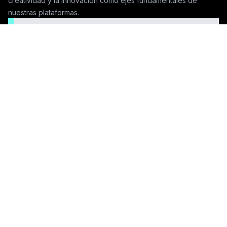
creatividad y la innovación como ejes fundamentales de
nuestras plataformas.
Seguinos en las redes
Contactanos