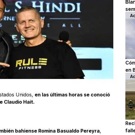
Bla
sem
Ac
Cóm
en 
Ac
Estados Unidos,
en las últimas horas se conoció
de Claudio Hait.
Rec
fall
también bahiense Romina Basualdo Pereyra
,