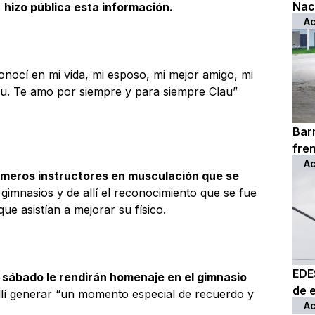
Nac
s
hizo pública esta información.
Ac
onocí en mi vida, mi esposo, mi mejor amigo, mi
au. Te amo por siempre y para siempre Clau”
Bar
fre
Ac
rimeros instructores en musculación que se
 gimnasios y de allí el reconocimiento que se fue
e asistían a mejorar su físico.
EDE
 sábado le rendirán homenaje en el gimnasio
de e
lí generar “un momento especial de recuerdo y
Ac