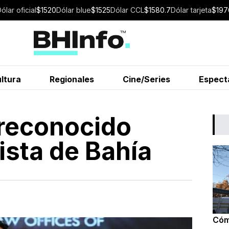
Dólar
oficial
$
1520
Dólar
blue
$
1525
Dólar
CCL
$
1580.7
Dólar
tarjeta
$
197
ltura
Regionales
Cine/Series
Espect
 reconocido
rista de Bahía
Cóm