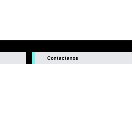
Contactanos
enera
interés para
o que
idad y la
nuestras