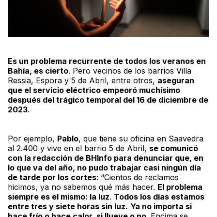
Es un problema recurrente de todos los veranos en
Bahía, es cierto
. Pero vecinos de los barrios Villa
Ressia, Espora y 5 de Abril, entre otros,
aseguran
que el servicio eléctrico empeoró muchísimo
después del trágico temporal del 16 de diciembre de
2023
.
Por ejemplo,
Pablo
, que tiene su oficina en Saavedra
al 2.400 y vive en el barrio 5 de Abril,
se comunicó
con la redacción de
BHInfo
para denunciar que, en
lo que va del año, no pudo trabajar casi ningún día
de tarde por los cortes
: “Cientos de reclamos
hicimos, ya no sabemos qué más hacer.
El problema
siempre es el mismo: la luz
.
Todos los días estamos
entre tres y siete horas sin luz.
Ya no importa si
hace frío o hace calor, si llueve o no
. Encima se