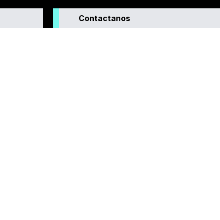
Contactanos
enera
interés para
o que
idad y la
nuestras