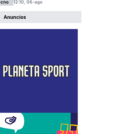
ecno
12:10, 06-ago
Anuncios