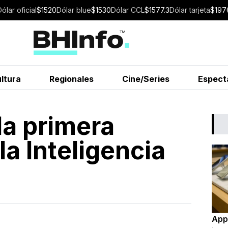
Dólar
oficial
$
1520
Dólar
blue
$
1530
Dólar
CCL
$
1577.3
Dólar
tarjeta
$
197
ltura
Regionales
Cine/Series
Espect
la primera
a Inteligencia
Appl