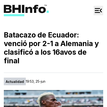
Cultura
Regionales
Cine/Series
Batacazo de Ecuador:
Espectáculos
venció por 2-1 a Alemania y
Tecno
clasificó a los 16avos de
Mascotas
final
19:53, 25-jun
Actualidad