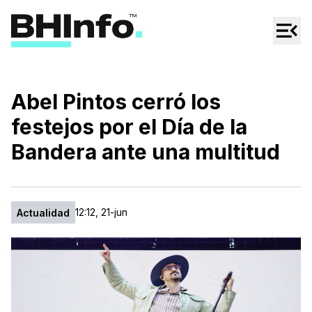
Cultura
Regionales
Cine/Series
Abel Pintos cerró los
Espectáculos
festejos por el Día de la
Tecno
Bandera ante una multitud
Mascotas
12:12, 21-jun
Actualidad