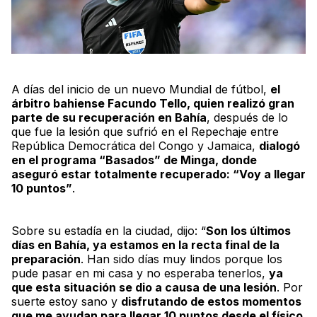
A días del inicio de un nuevo Mundial de fútbol,
el
árbitro bahiense Facundo Tello, quien realizó gran
parte de su recuperación en Bahía
, después de lo
que fue la lesión que sufrió en el Repechaje entre
República Democrática del Congo y Jamaica,
dialogó
en el programa “Basados” de
Minga
, donde
aseguró estar totalmente recuperado: “Voy a llegar
10 puntos”
.
Sobre su estadía en la ciudad, dijo: “
Son los últimos
días en Bahía, ya estamos en la recta final de la
preparación
. Han sido días muy lindos porque los
pude pasar en mi casa y no esperaba tenerlos,
ya
que esta situación se dio a causa de una lesión
. Por
suerte estoy sano y
disfrutando de estos momentos
que me ayudan para llegar 10 puntos desde el físico