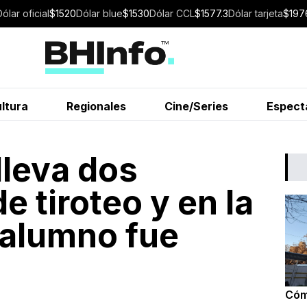
Dólar
oficial
$
1520
Dólar
blue
$
1530
Dólar
CCL
$
1577.3
Dólar
tarjeta
$
197
ltura
Regionales
Cine/Series
Espect
lleva dos
 tiroteo y en la
alumno fue
Cóm