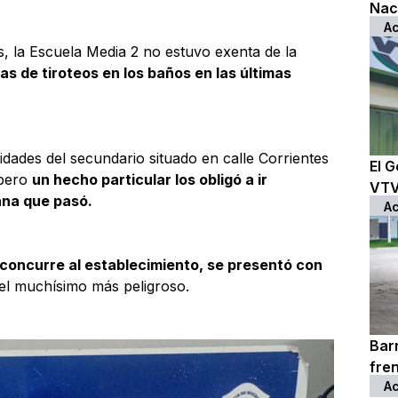
Nac
Ac
, la Escuela Media 2 no estuvo exenta de la
s de tiroteos en los baños en las últimas
idades del secundario situado en calle Corrientes
El G
 pero
un hecho particular los obligó a ir
VTV 
ana que pasó.
Ac
concurre al establecimiento, se presentó con
el muchísimo más peligroso.
Bar
fre
Ac