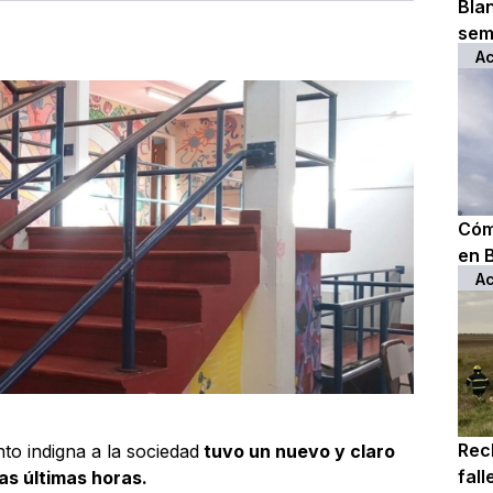
Bla
sem
Ac
Cóm
en 
Ac
Rec
to indigna a la sociedad
tuvo un nuevo y claro
fall
as últimas horas.