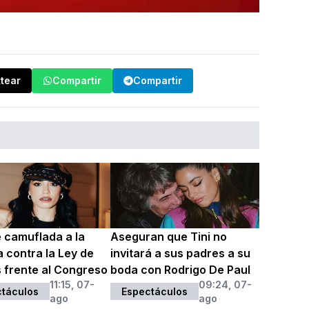
ttear
Compartir
Compartir
e camuflada a la
Aseguran que Tini no
 contra la Ley de
invitará a sus padres a su
s frente al Congreso
boda con Rodrigo De Paul
11:15, 07-
09:24, 07-
táculos
Espectáculos
ago
ago