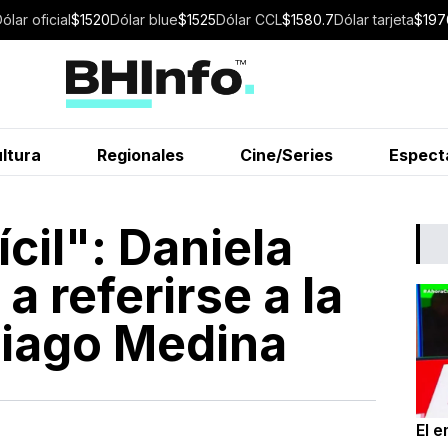
Dólar
oficial
$
1520
Dólar
blue
$
1525
Dólar
CCL
$
1580.7
Dólar
tarjeta
$
197
ltura
Regionales
Cine/Series
Espect
cil": Daniela
 a referirse a la
hiago Medina
El 