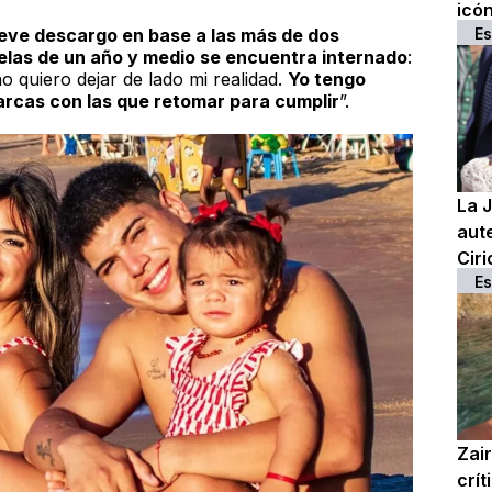
icó
breve descargo en base a las más de dos
Es
las de un año y medio se encuentra internado
:
no quiero dejar de lado mi realidad.
Yo tengo
arcas con las que retomar para cumplir
”.
La J
aute
Ciri
Es
Zai
crít