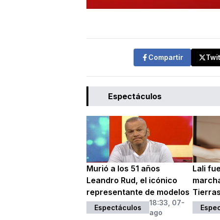
Compartir
Twi
Espectáculos
Murió a los 51 años
Lali fu
Leandro Rud, el icónico
marcha
representante de modelos
Tierra
18:33, 07-
Espectáculos
Espec
ago