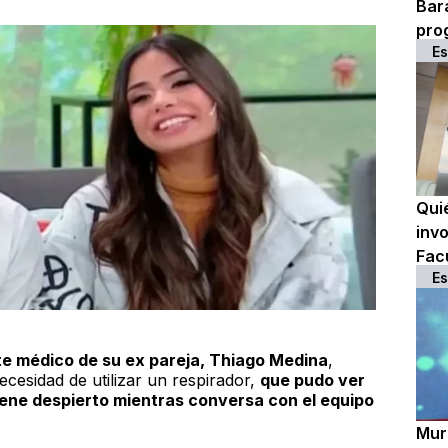
Bar
pro
Es
Qui
inv
Fac
Es
te médico de su ex pareja, Thiago Medina
,
necesidad de utilizar un respirador,
que pudo ver
iene despierto mientras conversa con el equipo
Muri