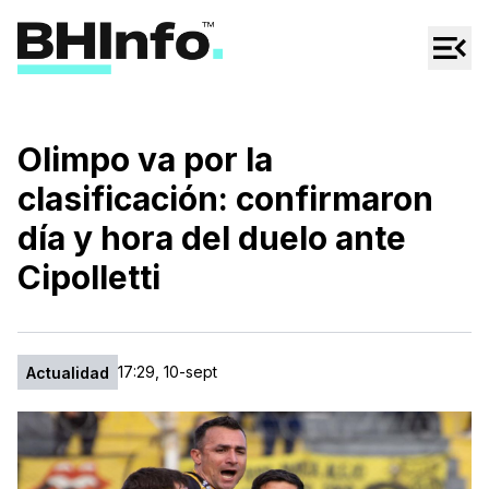
Cultura
Regionales
Cine/Series
Olimpo va por la
Espectáculos
clasificación: confirmaron
Tecno
día y hora del duelo ante
Mascotas
Cipolletti
17:29, 10-sept
Actualidad