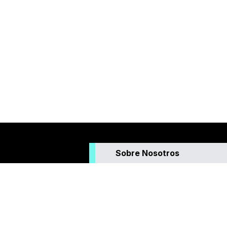
Sobre Nosotros
Somos un medio de comunicación que g
contenidos sobre actualidad y temas de 
todas las edades. Tenemos pasión por l
hacemos, trabajamos utilizando la creativ