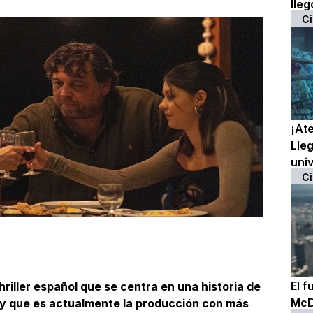
lleg
Ci
¡At
Lleg
uni
Ci
El f
riller español que se centra en una historia de
McD
 y que es actualmente la producción con más