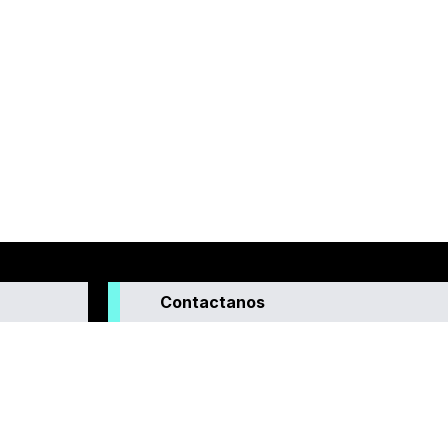
Contactanos
enera
interés para
o que
idad y la