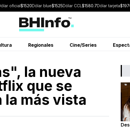
Dólar
oficial
$
1520
Dólar
blue
$
1525
Dólar
CCL
$
1580.7
Dólar
tarjeta
$
197
ltura
Regionales
Cine/Series
Espect
s", la nueva
flix que se
n la más vista
Des