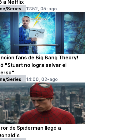
ó a Netflix
ne/Series
12:52, 05-ago
ención fans de Big Bang Theory!
ó "Stuart no logra salvar el
verso"
ne/Series
14:00, 02-ago
uror de Spiderman llegó a
onald´s