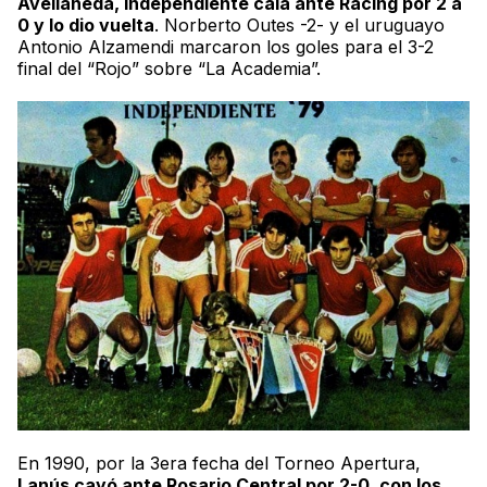
Avellaneda
, Independiente caía ante Racing por 2 a
0 y lo dio vuelta
. Norberto Outes -2- y el uruguayo
Antonio Alzamendi marcaron los goles para el 3-2
final del “Rojo” sobre “La Academia”.
En 1990, por la 3era fecha del Torneo Apertura,
Lanús cayó ante Rosario Central por 2-0, con los