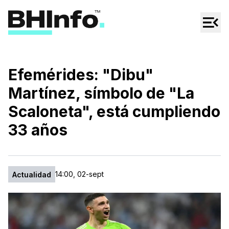
Cultura
Regionales
Cine/Series
Efemérides: "Dibu"
Espectáculos
Martínez, símbolo de "La
Tecno
Scaloneta", está cumpliendo
Mascotas
33 años
14:00, 02-sept
Actualidad